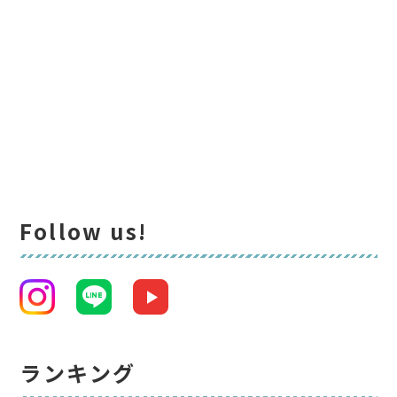
ないだけで室内が洗濯物であふれてしまうことも。 また、部屋
干し特有のにおいや洗濯物を干すスペースの問題など […]
Follow us!
ランキング