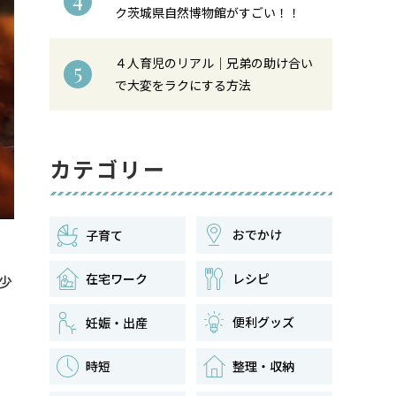
ク茨城県自然博物館がすごい！！
４人育児のリアル｜兄弟の助け合い
5
で大変をラクにする方法
カテゴリー
おでかけ
子育て
在宅ワーク
レシピ
少
便利グッズ
妊娠・出産
時短
整理・収納