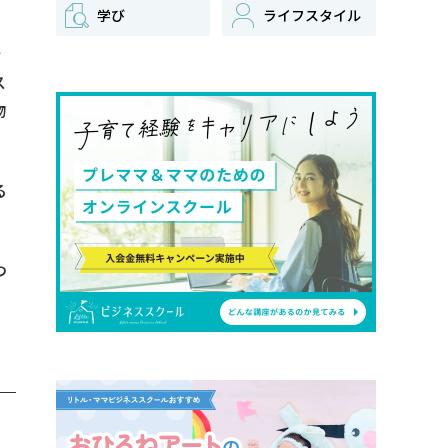
学び
ライフスタイル
ぐ
ス
物
る
つ