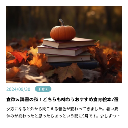
すぎない…。「子どもと一緒に自然の中でのびのび遊び […]
2024/09/30
子育て
食欲＆読書の秋！どちらも味わうおすすめ食育絵本7選
夕方になると外から聞こえる音色が変わってきました。暑い夏
休みが終わったと思ったらあっという間に9月です。少しずつで
はありますが、秋の気配がしますね。 秋といえば…「食欲の