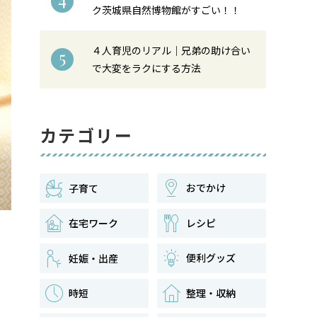
ク茨城県自然博物館がすごい！！
４人育児のリアル｜兄弟の助け合い
5
で大変をラクにする方法
カテゴリー
おでかけ
子育て
在宅ワーク
レシピ
便利グッズ
妊娠・出産
時短
整理・収納