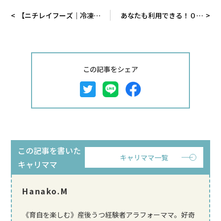
【ニチレイフーズ｜冷凍食
あなたも利用できる！０歳
品】2025年秋季発売の12
児ママが１泊3,000円でぐ
商品を試食レビュー
っすり眠れる施設とは
この記事をシェア
この記事を書いた
キャリママ一覧
キャリママ
Hanako.M
《育自を楽しむ》産後うつ経験者アラフォーママ。好奇